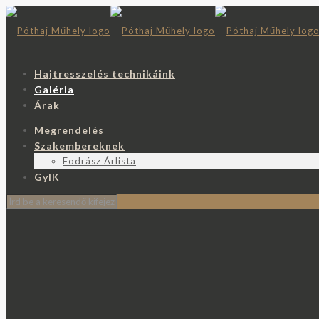
Hajtresszelés technikáink
Galéria
Árak
Megrendelés
Szakembereknek
Fodrász Árlista
GyIK