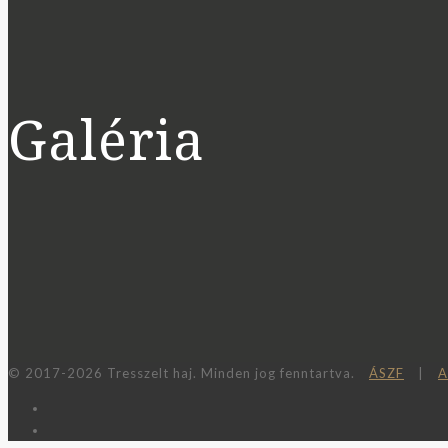
Galéria
© 2017-2026 Tresszelt haj. Minden jog fenntartva.
ÁSZF
|
A