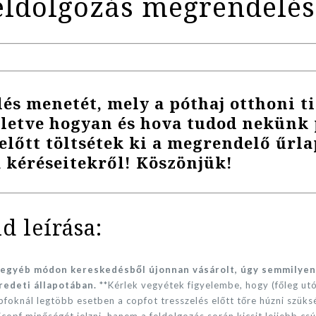
feldolgozás megrendelés
és menetét, mely a póthaj otthoni ti
illetve hogyan és hova tudod nekünk 
előtt töltsétek ki a megrendelő űrla
 kéréseitekről! Köszönjük!
d leírása:
 egyéb módon kereskedésből újonnan vásárolt, úgy semmilyen 
redeti állapotában.
**Kérlek vegyétek figyelembe, hogy (főleg ut
pfoknál legtöbb esetben a copfot tresszelés előtt tőre húzni szüks
opf minőségét jelzni, hanem a feldolgozás során kicsit lejjebb csú