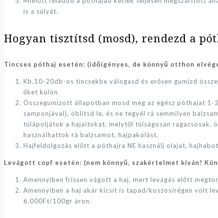
Mielőtt feladod a póthajad kérlek teljesen megszárított ál
is a súlyát.
Hogyan tisztítsd (mosd), rendezd a pót
Tincses póthaj esetén: (időigényes, de könnyű otthon elvég
Kb.10-20db-os tincsekbe válogasd és erősen gumizd össze
őket külön.
Összegumizott állapotban mosd meg az egész póthajat 1-2x
samponjával), öblítsd le, és ne tegyél rá semmilyen balzs
túlápoljátok a hajaitokat, melytől túlságosan ragacsosak, 
használhattok rá balzsamot, hajpakolást.
Hajfeldolgozás előtt a póthajra NE használj olajat, hajhabot
Levágott copf esetén: (nem könnyű, szakértelmet kíván! Kön
Amennyiben frissen vágott a haj, mert levágás előtt megtö
Amennyiben a haj akár kicsit is tapad/koszos/régen volt lev
6.000Ft/100gr áron.