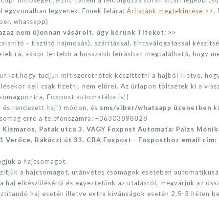
él egyvonalban legyenek. Ennek felára:
Árlistánk megtekintése >>
.
iber, whatsapp)
azaz nem újonnan vásárolt, úgy kérünk Titeket: >>
lanító - tisztító hajmosás), szárítással, tincsválogatással készíts
getek rá, akkor lentebb a hosszabb leírásban megtalálható, hogy me
unkat,hogy tudjuk mit szeretnétek készíttetni a hajból illetve, ho
ülésekor kell csak fizetni, nem előre). Az űrlapon töltsétek ki a vis
 Csomagpontra, Foxpost automatába is!)
a és rendezett haj") módon, és
sms/viber/whatsapp üzenetben
kü
ajcsomag erre a telefonszámra: +36303898828
 Kismaros, Patak utca 3. VAGY Foxpost Automata: Paizs Mónik
1 Verőce, Rákóczi út 33. CBA Foxpost - Foxposthoz email cím:
ogjuk a hajcsomagot.
észítjük a hajcsomagot, utánvétes csomagok esetében automatikusa
a haj elkészüléséről és egyeztetünk az utalásról, megvárjuk az ös
ztítandó haj esetén illetve extra kívánságok esetén 2,5-3 héten be