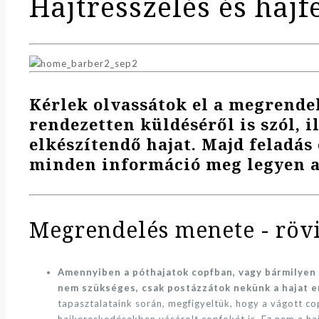
Hajtresszelés és haj
Kérlek olvassátok el a megrendel
rendezetten küldéséről is szól, 
elkészítendő hajat. Majd feladás 
minden információ meg legyen a
Megrendelés menete - rövi
Amennyiben a póthajatok copfban, vagy bármilyen
nem szükséges, csak postázzátok nekünk a hajat e
tapasztalataink során, megfigyeltük, hogy a vágott co
hajkereskedésekben vásárolt copfokét is. Ez nem a hajc