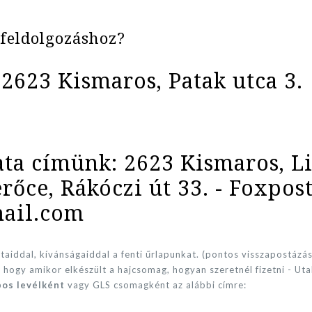
 feldolgozáshoz?
2623 Kismaros, Patak utca 3.
a címünk: 2623 Kismaros, Lig
erőce, Rákóczi út 33. - Foxpos
mail.com
aiddal, kívánságaiddal a fenti űrlapunkat. (pontos visszapostázá
, hogy amikor elkészült a hajcsomag, hogyan szeretnél fizetni - Utal
pos levélként
vagy GLS csomagként az alábbi címre: