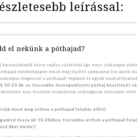
szletesebb leírással:
ldd el nekünk a póthajad?
j kereskedésből tiszta copfot vásároltál úgy nincs szükséged ottho
póthajad mindenképpen mosd meg tisztító samponnal (ne ápoló ola
 szükséges megmosni a póthajad! Higéniai és egyéb munkafolyama
kb 10-20 db-os tincsekbe összegumizott) póthaj készítését váll
készítési azaz tisztítási munkálatok szükségesek tresszelés előtt 
érjük mosd meg otthon a póthajad feladás előtt)
 gumizd össze kb 10-20dbos tincsekbe otthon a póthajad fela
izd őket külön!)