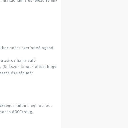
l magadnak is és jelezd felénk
kkor hossz szerint válogasd
 zsíros hajra való
. (Sokszor tapasztaltuk, hogy
resszelés után már
 szükséges külön megmosnod.
ó mosás 600Ft/dkg,