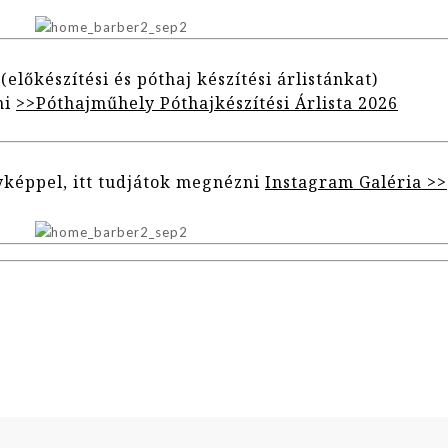
 (előkészítési és póthaj készítési árlistánkat)
ni
>>Póthajműhely Póthajkészítési Árlista 2026
yképpel, itt tudjátok megnézni
Instagram Galéria >>