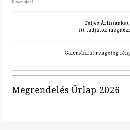
Köszönjük!
Teljes Árlistánkat
itt tudjátok megnéz
Galériánkat rengeteg fén
Megrendelés Űrlap 2026