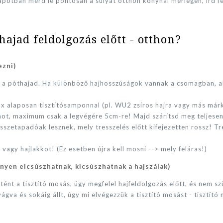
lapotban mérd le pontosan a súlyát otthon konyhai mérlegen, írd fe
hajad feldolgozás előtt - otthon?
ezni)
 a póthajad. Ha különböző hajhosszúságok vannak a csomagban, a
 alaposan tisztítósamponnal (pl. WU2 zsíros hajra vagy más márka
amot, maximum csak a legvégére 5cm-re! Majd szárítsd meg teljesen
összetapadóak lesznek, mely tresszelés előtt kifejezetten rossz! T
 vagy hajlakkot! (Ez esetben újra kell mosni --> mely feláras!)
nyen elcsúszhatnak, kicsúszhatnak a hajszálak)
rtént a tisztító mosás, úgy megfelel hajfeldolgozás előtt, és nem
ágva és sokáig állt, úgy mi elvégezzük a tisztító mosást - tisztít