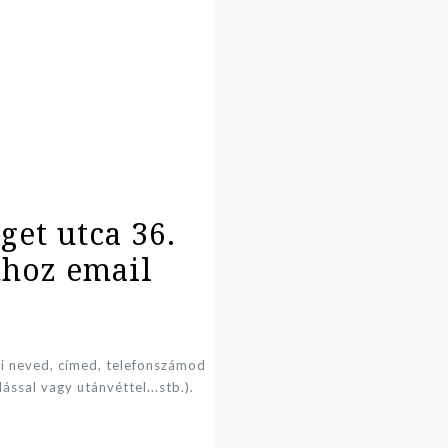
et utca 36.
thoz email
si neved, címed, telefonszámod
ással vagy utánvéttel...stb.).