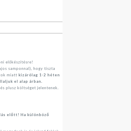
ni előkészítésre!
jos samponnal), hogy tiszta
tok miatt
kizárólag 1-2 héten
aljuk el alap árban.
és plusz költséget jelentenek.
dás előtt! Ha különböző