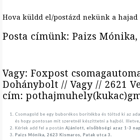
Hova küldd el/postázd nekünk a hajad
Posta címünk: Paizs Mónika, 
Vagy: Foxpost csomagautomat
Dohánybolt // Vagy // 2621 V
cím: pothajmuhely(kukac)g
Csomagold be egy buborékos borítékba és töltsd ki az adat
és hogy pontosan mit szeretnél készíttetni a hajból. Illetve
Kérlek add fel a postán
Ajánlott, elsőbbségi azaz 1-3 na
Paizs Mónika, 2623 Kismaros, Patak utca 3.