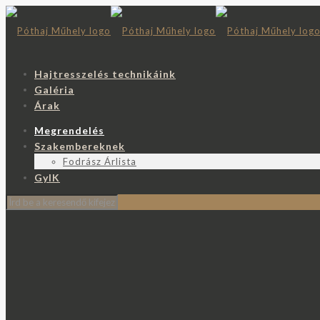
Hajtresszelés technikáink
Galéria
Árak
Megrendelés
Szakembereknek
Fodrász Árlista
GyIK