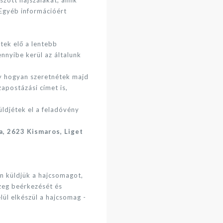
 Egyéb információért
étek elő a lentebb
nnyibe kerül az általunk
gy hogyan szeretnétek majd
szapostázási címet is,
ldjétek el a feladóvény
a, 2623 Kismaros, Liget
n küldjük a hajcsomagot,
szeg beérkezését és
lül elkészül a hajcsomag -