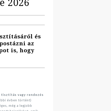
e 2026
sztításáról és
postázni az
pot is, hogy
tisztítás vagy rendezés
óbbi évben történt)
éges, még a legjobb
szott hajszálakat, amik