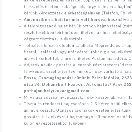
tresszelés esetén szükségesek, hogy teljesen a hajtőn
kérünk kérdezzetek elérhetőségeinken (Telefon, Fb, v
Amennyiben a hajatok már volt hordva, használva, 
A feldolgozandó hajat kérjük otthon hajmosással (zsírta
részletesebben leírt módon, illetve ha nincs lehetősé
végzett tisztítás - előkészítés.
Töltsétek ki ezen oldalon található Megrendelés űrlap
fizetni, utalással vagy utánvéttel. (Mindig a haj elkész
melyet kérhetitek címre is, illetve Postán maradóra,
Adjátok nekünk postára a lentebb részletezett ("tiszt
fényképét, ezzel értesítve minket, hogy várható a h
Posta, Csomagfogadási címünk: Paizs Mónika, 2623
utca 36. Dohánybolt Foxpost Automata // Vagy 262
pothajmuhely(kukac)gmail.com
Mi válasz adással nyugtázzuk, hogy köszönjük, várni f
Tiszta és rendezett haj esetében 2-3 héten belül elk
amint elkészült. Utalásos csomagok esetén értesítünk 
postázzuk az elkészült hajcsomagot (Rendezni való/tis
külön egyeztetésektől függően)