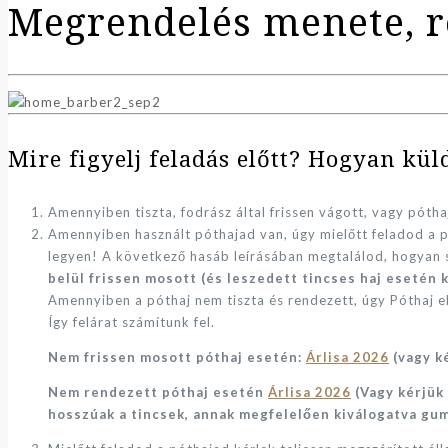
Megrendelés menete, ré
Mire figyelj feladás előtt? Hogyan kü
Amennyiben tiszta, fodrász által frissen vágott, vagy pótha
Amennyiben használt póthajad van, úgy mielőtt feladod a 
legyen! A következő hasáb leírásában megtalálod, hogyan
belül frissen mosott (és leszedett tincses haj esetén 
Amennyiben a póthaj nem tiszta és rendezett, úgy Póthaj elő
Így felárat számítunk fel.
Nem frissen mosott póthaj esetén:
Árlisa 2026
(vagy k
Nem rendezett póthaj esetén
Árlisa 2026
(Vagy kérjük
hosszúak a tincsek, annak megfelelően kiválogatva gum