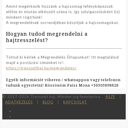
Amint megérkezik hozzánk a hajcsomag lefényképezzük
előtte és miután elkészült utána is, így súlyigazolásként (is)
mindent rögzítünk!
A megrendelések sorrendjében készítjük a hajcsomagokat.
Hogyan tudod megrendelni a
hajtresszelést?
Töltsd ki kérlek a Megrendelés Űrlapunkat! Itt megtalálod
majd a postázási címünket is!:
https://tresszelthaj.hu/megrendeles/
Egyéb információt viberen / whatsappon vagy telefonon
tudunk egyeztetni! Köszönöm Paizs Mona +36303898828
© 2017-2026 Tresszelt haj. Minden jog fenntartva.
ÁSZF
|
ADATKEZELÉS
|
BLOG
|
KAPCSOLAT
A honlap felhasználói élmény fokozásának érdekében sütiket