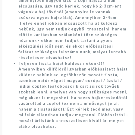
amennyiben nagyon kicsi a copf hajszálainak
elcsúszása, úgy tudd kérlek, hogy kb 2-3cm-ert
vágunk a haj tövéből (amennyire le vannak
csúszva egyes hajszálak). Amennyiben 3-4cm
illetve ennél jobban elcsúszott hajat küldesz
nekünk, úgy nem tudjuk egyből tresszelni, hanem
előtte kartácsban szálanként tőre szükséges
húznunk - ekkor nem tudjuk tartani a gyors
elkészülési időt sem, és ekkor előkészítési
felárat szükséges felszámolnunk, melyet lentebb
részletesen olvashatsz!
Teljesen tiszta hajat küldesz nekünk!!!
Amennyiben külföldről gyárban előkészített hajat
küldesz nekünk az legtöbbször mosott tiszta,
azonban natúr vágott magyar/ európai / ázsiai /
indiai copfok legtöbbször kicsit zsírok tövűek
szoktak lenni, amelyet van hogy szükséges mosni,
még akkor is megeshet, ha neves hajkereskedőtől
vásároltad a copfot (ez nem a minőséget jelzi,
hanem a tisztaságot)! Ezt kérlek tedd meg, vagy
mi felár ellenében tudjuk megtenni. Előkészítési -
mosási árlistánk a tresszelésen kívüli ár, melyet
alább olvashatsz: