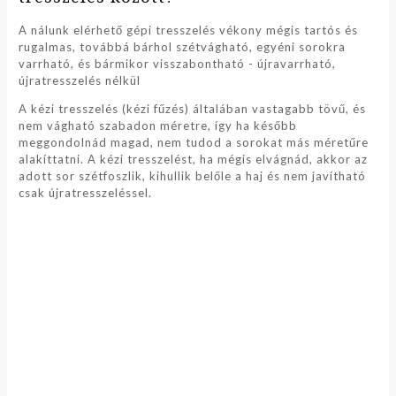
A nálunk elérhető gépi tresszelés vékony mégis tartós és
rugalmas, továbbá bárhol szétvágható, egyéni sorokra
varrható, és bármikor visszabontható - újravarrható,
újratresszelés nélkül
A kézi tresszelés (kézi fűzés) általában vastagabb tövű, és
nem vágható szabadon méretre, így ha később
meggondolnád magad, nem tudod a sorokat más méretűre
alakíttatni. A kézi tresszelést, ha mégis elvágnád, akkor az
adott sor szétfoszlik, kihullik belőle a haj és nem javítható
csak újratresszeléssel.