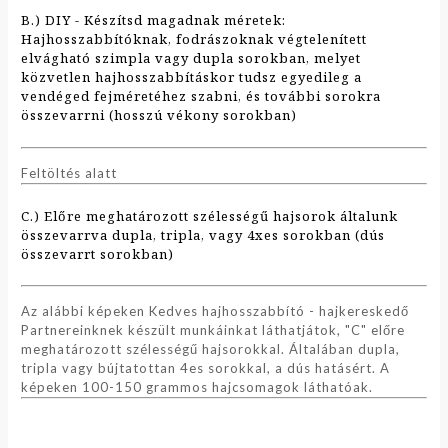
B.) DIY - Készítsd magadnak méretek:
Hajhosszabbítóknak, fodrászoknak végtelenített
elvágható szimpla vagy dupla sorokban, melyet
közvetlen hajhosszabbításkor tudsz egyedileg a
vendéged fejméretéhez szabni, és további sorokra
összevarrni (hosszú vékony sorokban)
Feltöltés alatt
C.) Előre meghatározott szélességű hajsorok általunk
összevarrva dupla, tripla, vagy 4xes sorokban (dús
összevarrt sorokban)
Az alábbi képeken Kedves hajhosszabbító - hajkereskedő
Partnereinknek készült munkáinkat láthatjátok, "C" előre
meghatározott szélességű hajsorokkal. Általában dupla,
tripla vagy bújtatottan 4es sorokkal, a dús hatásért. A
képeken 100-150 grammos hajcsomagok láthatóak.