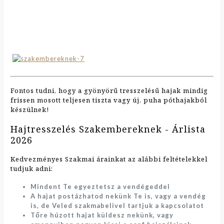
Fontos tudni, hogy a gyönyörű tresszelésű hajak mindig
frissen mosott teljesen tiszta vagy új, puha póthajakból
készülnek!
Hajtresszelés Szakembereknek - Árlista
2026
Kedvezményes Szakmai árainkat az alábbi feltételekkel
tudjuk adni:
Mindent Te egyeztetsz a vendégeddel
A hajat postázhatod nekünk Te is, vagy a vendég
is, de Veled szakmabelivel tartjuk a kapcsolatot
Tőre húzott hajat küldesz nekünk, vagy