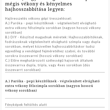
mégis vékony és kényelmes
hajhosszabbítása legyen:
Hajtresszelés vékony gépi tresszeléssel:
A.) Paróka - pepi készítőknek - végtelenített elvágható
extra vékony félszimpla sorokban (nagyon hosszú vékony
sorokban)
B.) DIY - Készítsd magadnak méretek: Hajhosszabbítóknak,
fodrászoknak végtelenített elvágható szimpla vagy dupla
sorokban, melyet közvetlen hajhosszabbításkor tudsz
egyedileg a vendéged fejméretéhez szabni, és további
sorokra összevarrni (hosszú vékony sorokban)
C.) Előre meghatározott szélességű hajsorok általunk
összevarrva dupla, tripla, vagy 4xes sorokban (dús
összevarrt sorokban)
A.) Paróka - pepi készítőknek - végtelenített elvágható
extra vékony félszimpla sorokban (nagyon hosszú
vékony sorokban)
Fényképek feltöltés alatt