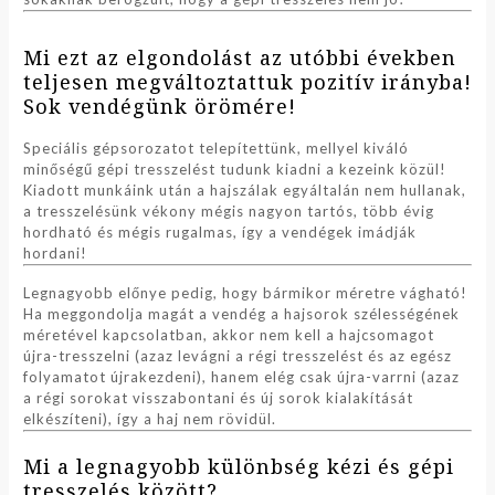
Mi ezt az elgondolást az utóbbi években
teljesen megváltoztattuk pozitív irányba!
Sok vendégünk örömére!
Speciális gépsorozatot telepítettünk, mellyel kiváló
minőségű gépi tresszelést tudunk kiadni a kezeink közül!
Kiadott munkáink után a hajszálak egyáltalán nem hullanak,
a tresszelésünk vékony mégis nagyon tartós, több évig
hordható és mégis rugalmas, így a vendégek imádják
hordani!
Legnagyobb előnye pedig, hogy bármikor méretre vágható!
Ha meggondolja magát a vendég a hajsorok szélességének
méretével kapcsolatban, akkor nem kell a hajcsomagot
újra-tresszelni (azaz levágni a régi tresszelést és az egész
folyamatot újrakezdeni), hanem elég csak újra-varrni (azaz
a régi sorokat visszabontani és új sorok kialakítását
elkészíteni), így a haj nem rövidül.
Mi a legnagyobb különbség kézi és gépi
tresszelés között?