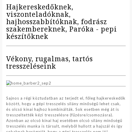
Hajkereskedőknek,
viszonteladóknak,
hajhosszabbítóknak, fodrász
szakembereknek, Paróka - pepi
készítőknek
Vékony, rugalmas, tartós
tresszeléseink
Sajnos a régi köztudatban az terjedt el, főleg hajkereskedők
között, hogy a gépi tresszelés silány minőségű lehet csak,
és olcsó kínai hajhoz kombinálták. Sok esetben még át is
tresszeltették kézi tresszelésre (fűzésre/csomozásra).
Azonban az olcsó kínai haj esetében olcsó silány minőségű
tresszelés munka is társult, melyből hullott a hajszál és így
sokaknak berögzült, hogy a gépi tresszelés nem jó!